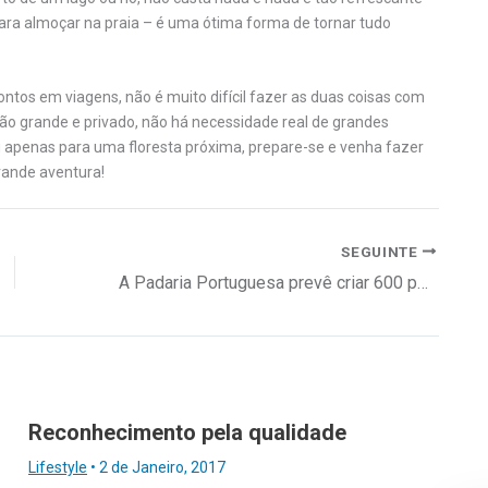
ara almoçar na praia – é uma ótima forma de tornar tudo
tos em viagens, não é muito difícil fazer as duas coisas com
o grande e privado, não há necessidade real de grandes
 apenas para uma floresta próxima, prepare-se e venha fazer
rande aventura!
SEGUINTE
A Padaria Portuguesa prevê criar 600 postos de trabalho e reforça condições e benefícios
Reconhecimento pela qualidade
Lifestyle
•
2 de Janeiro, 2017