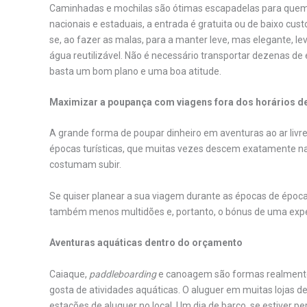
Caminhadas e mochilas são ótimas escapadelas para quem
nacionais e estaduais, a entrada é gratuita ou de baixo custo
se, ao fazer as malas, para a manter leve, mas elegante, l
água reutilizável. Não é necessário transportar dezenas 
basta um bom plano e uma boa atitude.
Maximizar a poupança com viagens fora dos horários d
A grande forma de poupar dinheiro em aventuras ao ar livre
épocas turísticas, que muitas vezes descem exatamente na
costumam subir.
Se quiser planear a sua viagem durante as épocas de época
também menos multidões e, portanto, o bónus de uma experiê
Aventuras aquáticas dentro do orçamento
Caiaque,
paddleboarding
e canoagem são formas realmente m
gosta de atividades aquáticas. O aluguer em muitas lojas de
estações de aluguer no local. Um dia de barco, se estiver pe