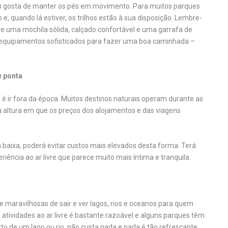
 gosta de manter os pés em movimento. Para muitos parques
 e, quando lá estiver, os trilhos estão à sua disposição. Lembre-
eve uma mochila sólida, calçado confortável e uma garrafa de
de equipamentos sofisticados para fazer uma boa caminhada –
e ponta
 é ir fora da época. Muitos destinos naturais operam durante as
 altura em que os preços dos alojamentos e das viagens
 baixa, poderá evitar custos mais elevados desta forma. Terá
ncia ao ar livre que parece muito mais íntima e tranquila.
aravilhosas de sair e ver lagos, rios e oceanos para quem
 atividades ao ar livre é bastante razoável e alguns parques têm
rto de um lago ou rio, não custa nada e nada é tão refrescante