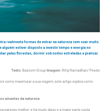
ontra realmente formas de entrar na natureza sem suar muito.
e alguém estiver disposto a investir tempo e energia no
r pelas florestas, dormir sob noites estreladas e praticar
Texto:
Bazoom Group
Imagem:
Rifqi Ramadhan/ Pexels
bre como maximizar a sua viagem, este artigo explica como
 os amantes da natureza
nca pareceu melhor, e há muito disso e a maior parte custa