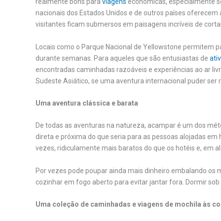
realmente bons para
viagens
económicas, especialmente se 
nacionais dos Estados Unidos e de outros países oferece
visitantes ficam submersos em paisagens incríveis de corta
Locais como o Parque Nacional de Yellowstone permitem pa
durante semanas. Para aqueles que são entusiastas de
ati
encontradas caminhadas razoáveis ​​e experiências ao ar liv
Sudeste Asiático, se uma aventura internacional puder ser r
Uma aventura clássica e barata
De todas as aventuras na natureza, acampar é um dos méto
direta e próxima do que seria para as pessoas alojadas em
vezes, ridiculamente mais baratos do que os hotéis e, em 
Por vezes pode poupar ainda mais dinheiro embalando os m
cozinhar em fogo aberto para evitar jantar fora. Dormir sob
Uma coleção de caminhadas e viagens de mochila às cos