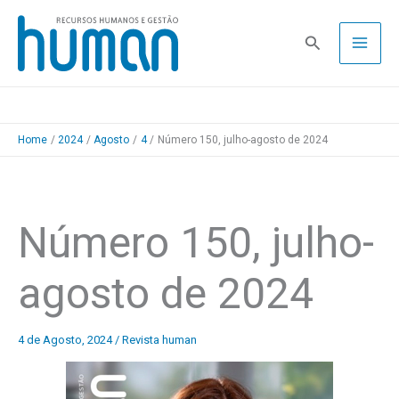
Skip
to
Pesquisa
content
Home
2024
Agosto
4
Número 150, julho-agosto de 2024
Número 150, julho-
agosto de 2024
4 de Agosto, 2024
/
Revista human