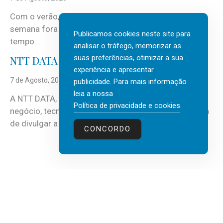
Com o verão, chegam também as férias, os fins-de-
semana fora e os dias em que a casa fica mais
Publicamos cookies neste site para
tempo...
analisar o tráfego, memorizar as
suas preferências, otimizar a sua
NTT DATA Insurtech Global Outlook 2026
experiência e apresentar
7 de Agosto, 2026
publicidade. Para mais informação
leia a nossa
A NTT DATA, consultora global em serviços de
Política de privacidade e cookies
.
negócio, tecnologia e inteligência artificial (IA), acaba
de divulgar a mais recente...
CONCORDO