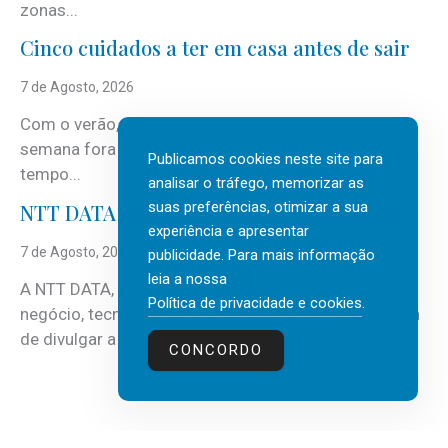
zonas...
Cinco cuidados a ter em casa antes de sair
7 de Agosto, 2026
Com o verão, chegam também as férias, os fins-de-
semana fora e os dias em que a casa fica mais
Publicamos cookies neste site para
tempo...
analisar o tráfego, memorizar as
suas preferências, otimizar a sua
NTT DATA Insurtech Global Outlook 2026
experiência e apresentar
7 de Agosto, 2026
publicidade. Para mais informação
leia a nossa
A NTT DATA, consultora global em serviços de
Política de privacidade e cookies
.
negócio, tecnologia e inteligência artificial (IA), acaba
de divulgar a mais recente...
CONCORDO