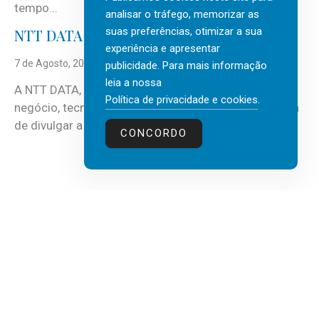
tempo...
analisar o tráfego, memorizar as
suas preferências, otimizar a sua
NTT DATA Insurtech Global Outlook 2026
experiência e apresentar
7 de Agosto, 2026
publicidade. Para mais informação
leia a nossa
A NTT DATA, consultora global em serviços de
Política de privacidade e cookies
.
negócio, tecnologia e inteligência artificial (IA), acaba
de divulgar a mais recente...
CONCORDO