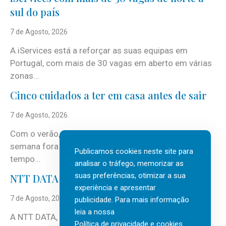
sul do país
7 de Agosto, 2026
A iServices está a reforçar as suas equipas em
Portugal, com mais de 30 vagas em aberto em várias
zonas...
Cinco cuidados a ter em casa antes de sair
7 de Agosto, 2026
Com o verão, chegam também as férias, os fins-de-
semana fora e os dias em que a casa fica mais
Publicamos cookies neste site para
tempo...
analisar o tráfego, memorizar as
suas preferências, otimizar a sua
NTT DATA Insurtech Global Outlook 2026
experiência e apresentar
7 de Agosto, 2026
publicidade. Para mais informação
leia a nossa
A NTT DATA, consultora global em serviços de
Política de privacidade e cookies
.