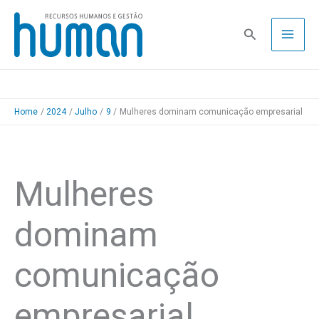
Skip
to
Pesquisa
content
Home
2024
Julho
9
Mulheres dominam comunicação empresarial
Mulheres
dominam
comunicação
empresarial