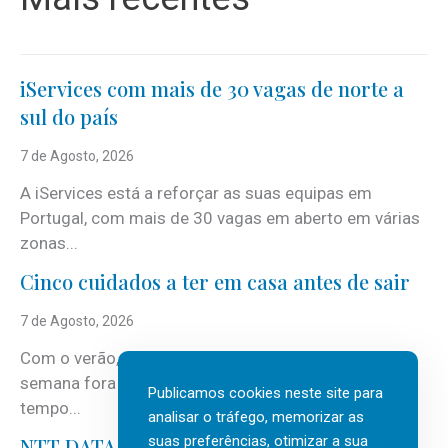
iServices com mais de 30 vagas de norte a
sul do país
7 de Agosto, 2026
A iServices está a reforçar as suas equipas em
Portugal, com mais de 30 vagas em aberto em várias
zonas...
Cinco cuidados a ter em casa antes de sair
7 de Agosto, 2026
Com o verão, chegam também as férias, os fins-de-
semana fora e os dias em que a casa fica mais
Publicamos cookies neste site para
tempo...
analisar o tráfego, memorizar as
suas preferências, otimizar a sua
NTT DATA Insurtech Global Outlook 2026