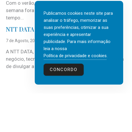
Com o verão, chegam também as férias, os fins-de-
semana fora e os dias em que a casa fica mais
Publicamos cookies neste site para
tempo...
analisar o tráfego, memorizar as
suas preferências, otimizar a sua
NTT DATA Insurtech Global Outlook 2026
experiência e apresentar
7 de Agosto, 2026
publicidade. Para mais informação
leia a nossa
A NTT DATA, consultora global em serviços de
Política de privacidade e cookies
.
negócio, tecnologia e inteligência artificial (IA), acaba
de divulgar a mais recente...
CONCORDO