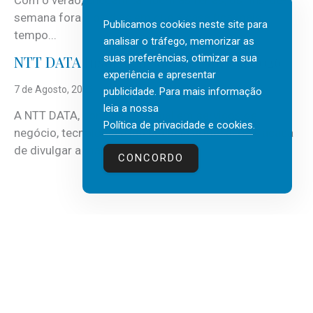
semana fora e os dias em que a casa fica mais
Publicamos cookies neste site para
tempo...
analisar o tráfego, memorizar as
suas preferências, otimizar a sua
NTT DATA Insurtech Global Outlook 2026
experiência e apresentar
7 de Agosto, 2026
publicidade. Para mais informação
leia a nossa
A NTT DATA, consultora global em serviços de
Política de privacidade e cookies
.
negócio, tecnologia e inteligência artificial (IA), acaba
de divulgar a mais recente...
CONCORDO