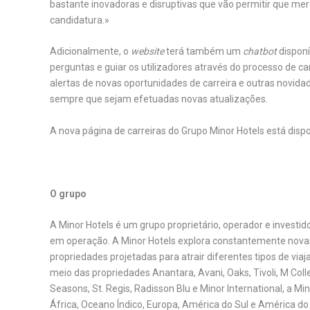
bastante inovadoras e disruptivas que vão permitir que mer
candidatura.»
Adicionalmente, o
website
terá também um
chatbot
disponí
perguntas e guiar os utilizadores através do processo de ca
alertas de novas oportunidades de carreira e outras novida
sempre que sejam efetuadas novas atualizações.
A nova página de carreiras do Grupo Minor Hotels está disp
.
O grupo
A Minor Hotels é um grupo proprietário, operador e investid
em operação. A Minor Hotels explora constantemente novas 
propriedades projetadas para atrair diferentes tipos de vi
meio das propriedades Anantara, Avani, Oaks, Tivoli, M Colle
Seasons, St. Regis, Radisson Blu e Minor International, a Mi
África, Oceano Índico, Europa, América do Sul e América do