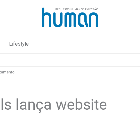
Lifestyle
utamento
ls lança website