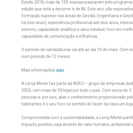
Desde 2018, mais de 150
trainees
passaram pelo programa d
edição que está a decorrer é de 86. Este ano, são esperado
formação superior nas áreas de Gestão, Engenharia e Gestã
há dois anos), experiência profissional até dois anos, intere
externo, capacidade analítica e
data mindset
, foco em melho
capacidade de comunicação e influência.
O período de candidaturas vai até ao dia 10 de maio. Com 
num período de 12 meses.
Mais informações
aqui
.
A Leroy Merlin faz parte da ADEO – grupo de empresas ded
2003, com mais de 50 lojas por todo o país. Com cerca de 
pessoas e, por isso, aliar o conhecimento proporcionado p
habitantes é o seu foco no sentido de fazer da casa um lugar
Comprometida com a sustentabilidade, a Leroy Merlin parti
impacto positivo, seja através de valor humano, ambiental 