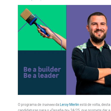
O programa de
trainees
da
Leroy Merlin
está de volta, dest
candidaturas para o «Desafia-te» 24/25, que promete dar a 