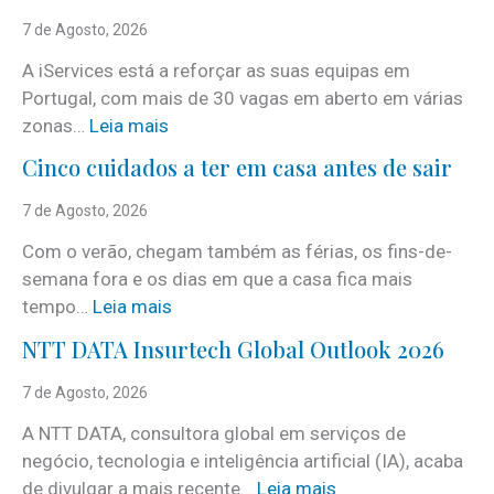
7 de Agosto, 2026
A iServices está a reforçar as suas equipas em
Portugal, com mais de 30 vagas em aberto em várias
:
zonas…
Leia mais
i
Cinco cuidados a ter em casa antes de sair
S
e
7 de Agosto, 2026
r
Com o verão, chegam também as férias, os fins-de-
v
semana fora e os dias em que a casa fica mais
i
:
tempo…
Leia mais
c
C
e
NTT DATA Insurtech Global Outlook 2026
i
s
n
7 de Agosto, 2026
c
c
o
A NTT DATA, consultora global em serviços de
o
m
negócio, tecnologia e inteligência artificial (IA), acaba
c
m
:
de divulgar a mais recente…
Leia mais