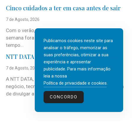
Cinco cuidados a ter em casa antes de sair
7 de Agosto, 2026
Com o verão, chegam também as férias, os fins-de-
semana fora e os dias em que a casa fica mais
Publicamos cookies neste site para
tempo...
analisar o tráfego, memorizar as
suas preferências, otimizar a sua
NTT DATA Insurtech Global Outlook 2026
experiência e apresentar
7 de Agosto, 2026
publicidade. Para mais informação
leia a nossa
A NTT DATA, consultora global em serviços de
Política de privacidade e cookies
.
negócio, tecnologia e inteligência artificial (IA), acaba
de divulgar a mais recente...
CONCORDO