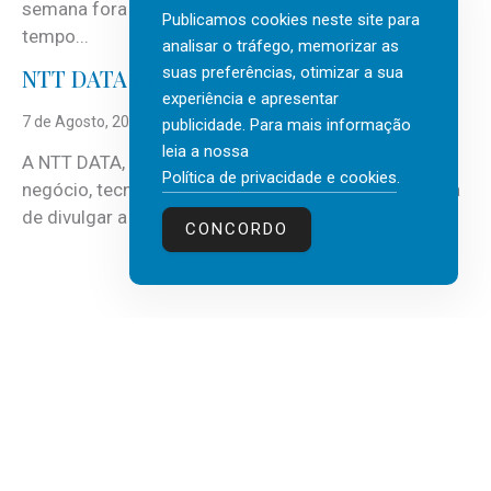
semana fora e os dias em que a casa fica mais
Publicamos cookies neste site para
tempo...
analisar o tráfego, memorizar as
suas preferências, otimizar a sua
NTT DATA Insurtech Global Outlook 2026
experiência e apresentar
7 de Agosto, 2026
publicidade. Para mais informação
leia a nossa
A NTT DATA, consultora global em serviços de
Política de privacidade e cookies
.
negócio, tecnologia e inteligência artificial (IA), acaba
de divulgar a mais recente...
CONCORDO