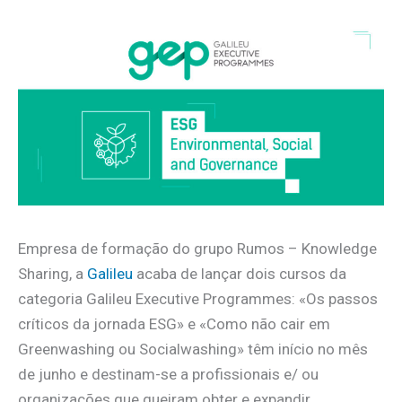
Empresa de formação do grupo Rumos – Knowledge
Sharing, a
Galileu
acaba de lançar dois cursos da
categoria Galileu Executive Programmes: «Os passos
críticos da jornada ESG» e «Como não cair em
Greenwashing ou Socialwashing» têm início no mês
de junho e destinam-se a profissionais e/ ou
organizações que queiram obter e expandir