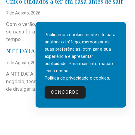
Cinco cuidados a ter em casa antes de sair
7 de Agosto, 2026
Com o verão, chegam também as férias, os fins-de-
semana fora e os dias em que a casa fica mais
Publicamos cookies neste site para
tempo...
analisar o tráfego, memorizar as
suas preferências, otimizar a sua
NTT DATA Insurtech Global Outlook 2026
experiência e apresentar
7 de Agosto, 2026
publicidade. Para mais informação
leia a nossa
A NTT DATA, consultora global em serviços de
Política de privacidade e cookies
.
negócio, tecnologia e inteligência artificial (IA), acaba
de divulgar a mais recente...
CONCORDO