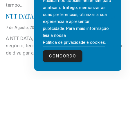
Publicamos cookies neste site para
tempo...
analisar o tráfego, memorizar as
suas preferências, otimizar a sua
NTT DATA Insurtech Global Outlook 2026
experiência e apresentar
7 de Agosto, 2026
publicidade. Para mais informação
leia a nossa
A NTT DATA, consultora global em serviços de
Política de privacidade e cookies
.
negócio, tecnologia e inteligência artificial (IA), acaba
de divulgar a mais recente...
CONCORDO