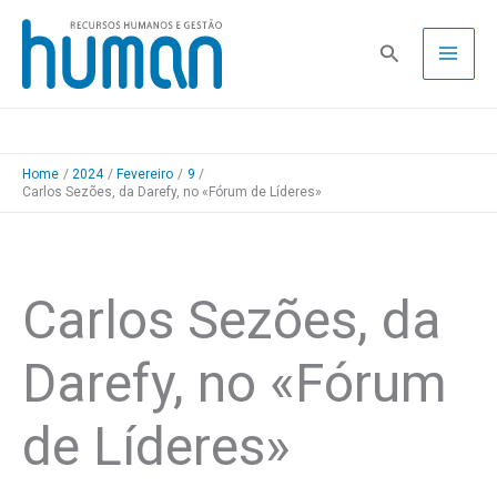
Skip
to
Pesquisa
content
Home
2024
Fevereiro
9
Carlos Sezões, da Darefy, no «Fórum de Líderes»
Carlos Sezões, da
Darefy, no «Fórum
de Líderes»