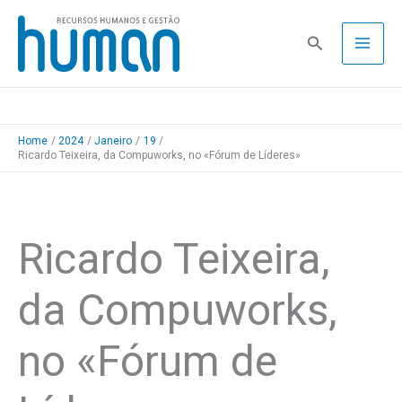
Skip
to
Pesquisa
content
Home
2024
Janeiro
19
Ricardo Teixeira, da Compuworks, no «Fórum de Líderes»
Ricardo Teixeira,
da Compuworks,
no «Fórum de