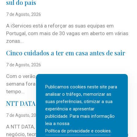
sul do país
7 de Agosto, 2026
A iServices está a reforçar as suas equipas em
Portugal, com mais de 30 vagas em aberto em várias
zonas...
Cinco cuidados a ter em casa antes de sair
7 de Agosto, 2026
Com o verão, chegam também as férias, os fins-de-
semana fora e os dias em que a casa fica mais
Publicamos cookies neste site para
tempo...
analisar o tráfego, memorizar as
suas preferências, otimizar a sua
NTT DATA Insurtech Global Outlook 2026
experiência e apresentar
7 de Agosto, 2026
publicidade. Para mais informação
leia a nossa
A NTT DATA, consultora global em serviços de
Política de privacidade e cookies
.
negócio, tecnologia e inteligência artificial (IA), acaba