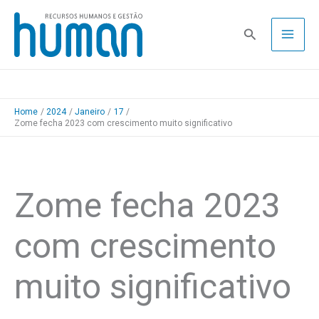
Skip
to
Pesquisa
content
Home
2024
Janeiro
17
Zome fecha 2023 com crescimento muito significativo
Zome fecha 2023
com crescimento
muito significativo