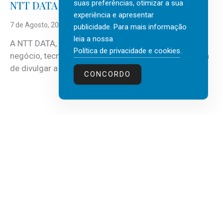
suas preferências, otimizar a sua
NTT DATA Insurtech Global Outlook 2026
experiência e apresentar
7 de Agosto, 2026
publicidade. Para mais informação
leia a nossa
A NTT DATA, consultora global em serviços de
Política de privacidade e cookies
.
negócio, tecnologia e inteligência artificial (IA), acaba
de divulgar a mais recente...
CONCORDO