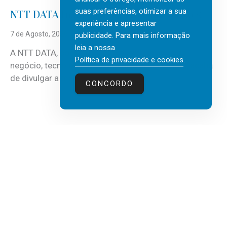
suas preferências, otimizar a sua
NTT DATA Insurtech Global Outlook 2026
experiência e apresentar
7 de Agosto, 2026
publicidade. Para mais informação
leia a nossa
A NTT DATA, consultora global em serviços de
Política de privacidade e cookies
.
negócio, tecnologia e inteligência artificial (IA), acaba
de divulgar a mais recente...
CONCORDO