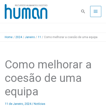
Skip
to
Pesquisa
content
Home
2024
Janeiro
11
Como melhorar a coesão de uma equipa
Como melhorar a
coesão de uma
equipa
11 de Janeiro, 2024
/
Notícias