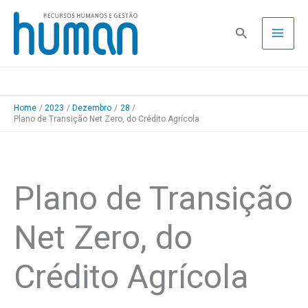
Skip
to
Pesquisa
content
Home
2023
Dezembro
28
Plano de Transição Net Zero, do Crédito Agrícola
Plano de Transição
Net Zero, do
Crédito Agrícola