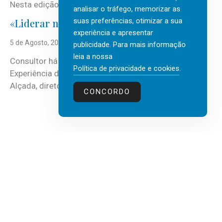
Nesta edição, a multinacional...
analisar o tráfego, memorizar as
suas preferências, otimizar a sua
«Liderar não é um talento místico.»
experiência e apresentar
5 de Agosto, 2026
publicidade. Para mais informação
leia a nossa
Consultor há mais de três décadas nas áreas de
Política de privacidade e cookies
.
Experiência do Cliente, Vendas e Liderança, Manuel
Alçada, diretor executivo da...
CONCORDO