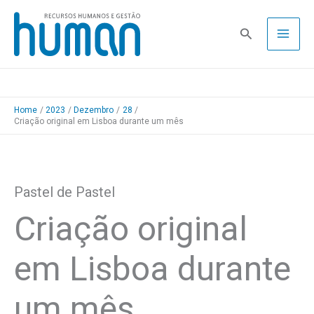
Skip
to
Pesquisa
content
Home
2023
Dezembro
28
Criação original em Lisboa durante um mês
Pastel de Pastel
Criação original
em Lisboa durante
um mês