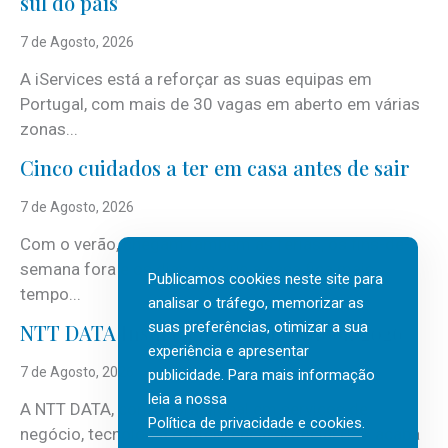
sul do país
7 de Agosto, 2026
A iServices está a reforçar as suas equipas em
Portugal, com mais de 30 vagas em aberto em várias
zonas...
Cinco cuidados a ter em casa antes de sair
7 de Agosto, 2026
Com o verão, chegam também as férias, os fins-de-
semana fora e os dias em que a casa fica mais
Publicamos cookies neste site para
tempo...
analisar o tráfego, memorizar as
suas preferências, otimizar a sua
NTT DATA Insurtech Global Outlook 2026
experiência e apresentar
7 de Agosto, 2026
publicidade. Para mais informação
leia a nossa
A NTT DATA, consultora global em serviços de
Política de privacidade e cookies
.
negócio, tecnologia e inteligência artificial (IA), acaba