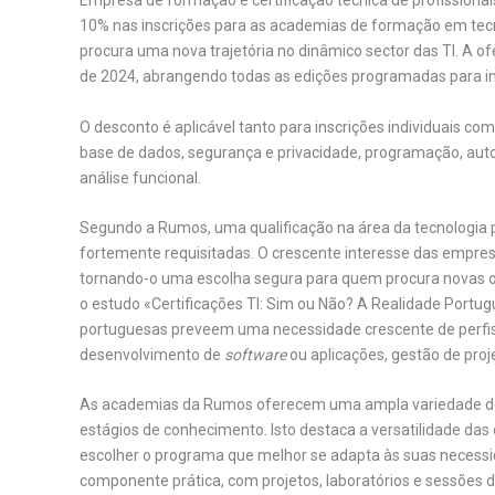
Empresa de formação e certificação técnica de profissionai
10% nas inscrições para as academias de formação em tec
procura uma nova trajetória no dinâmico sector das TI. A ofe
de 2024, abrangendo todas as edições programadas para inic
O desconto é aplicável tanto para inscrições individuais 
base de dados, segurança e privacidade, programação, aut
análise funcional.
Segundo a Rumos, uma qualificação na área da tecnologia p
fortemente requisitadas. O crescente interesse das empresas
tornando-o uma escolha segura para quem procura novas op
o estudo «Certificações TI: Sim ou Não? A Realidade Portu
portuguesas preveem uma necessidade crescente de perfis 
desenvolvimento de
software
ou aplicações, gestão de proj
As academias da Rumos oferecem uma ampla variedade de
estágios de conhecimento. Isto destaca a versatilidade das
escolher o programa que melhor se adapta às suas necess
componente prática, com projetos, laboratórios e sessões 