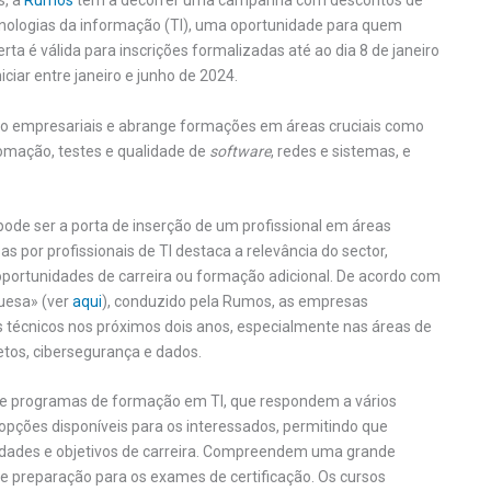
s, a
Rumos
tem a decorrer uma campanha com descontos de
nologias da informação (TI), uma oportunidade para quem
rta é válida para inscrições formalizadas até ao dia 8 de janeiro
iar entre janeiro e junho de 2024.
como empresariais e abrange formações em áreas cruciais como
omação, testes e qualidade de
software
, redes e sistemas, e
ode ser a porta de inserção de um profissional em áreas
 por profissionais de TI destaca a relevância do sector,
ortunidades de carreira ou formação adicional. De acordo com
guesa» (ver
aqui
), conduzido pela Rumos, as empresas
técnicos nos próximos dois anos, especialmente nas áreas de
etos, cibersegurança e dados.
 programas de formação em TI, que respondem a vários
 opções disponíveis para os interessados, permitindo que
idades e objetivos de carreira. Compreendem uma grande
de preparação para os exames de certificação. Os cursos