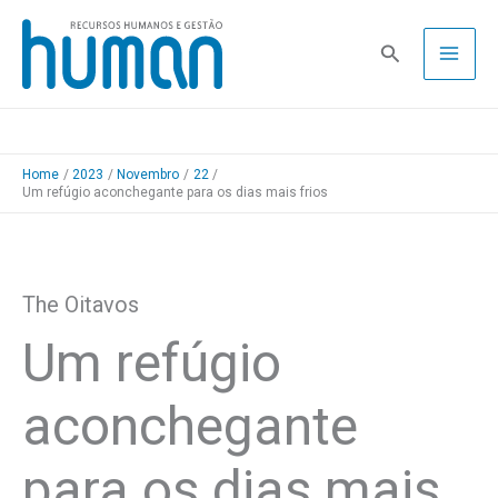
Skip
to
Pesquisa
content
Home
2023
Novembro
22
Um refúgio aconchegante para os dias mais frios
The Oitavos
Um refúgio
aconchegante
para os dias mais