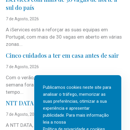
sul do país
7 de Agosto, 2026
A iServices está a reforçar as suas equipas em
Portugal, com mais de 30 vagas em aberto em várias
zonas...
Cinco cuidados a ter em casa antes de sair
7 de Agosto, 2026
Com o verão, chegam também as férias, os fins-de-
semana fora e os dias em que a casa fica mais
Publicamos cookies neste site para
tempo...
analisar o tráfego, memorizar as
suas preferências, otimizar a sua
NTT DATA Insurtech Global Outlook 2026
experiência e apresentar
7 de Agosto, 2026
publicidade. Para mais informação
leia a nossa
A NTT DATA, consultora global em serviços de
Política de privacidade e cookies
.