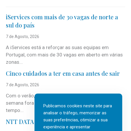
iServices com mais de 30 vagas de norte a
sul do país
7 de Agosto, 2026
A iServices está a reforçar as suas equipas em
Portugal, com mais de 30 vagas em aberto em várias
zonas...
Cinco cuidados a ter em casa antes de sair
7 de Agosto, 2026
Com o verão, chegam também as férias, os fins-de-
semana fora e os dias em que a casa fica mais
Publicamos cookies neste site para
tempo...
analisar o tráfego, memorizar as
suas preferências, otimizar a sua
NTT DATA Insurtech Global Outlook 2026
experiência e apresentar