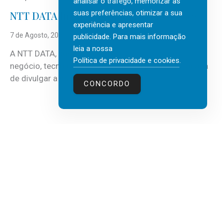
analisar o tráfego, memorizar as
suas preferências, otimizar a sua
NTT DATA Insurtech Global Outlook 2026
experiência e apresentar
7 de Agosto, 2026
publicidade. Para mais informação
leia a nossa
A NTT DATA, consultora global em serviços de
Política de privacidade e cookies
.
negócio, tecnologia e inteligência artificial (IA), acaba
de divulgar a mais recente...
CONCORDO