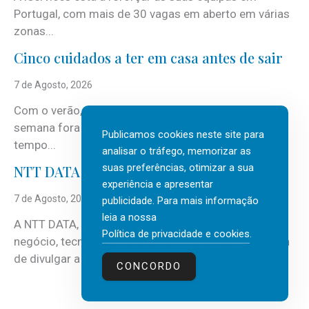
Portugal, com mais de 30 vagas em aberto em várias
zonas...
Cinco cuidados a ter em casa antes de sair
7 de Agosto, 2026
Com o verão, chegam também as férias, os fins-de-
semana fora e os dias em que a casa fica mais
Publicamos cookies neste site para
tempo...
analisar o tráfego, memorizar as
suas preferências, otimizar a sua
NTT DATA Insurtech Global Outlook 2026
experiência e apresentar
7 de Agosto, 2026
publicidade. Para mais informação
leia a nossa
A NTT DATA, consultora global em serviços de
Política de privacidade e cookies
.
negócio, tecnologia e inteligência artificial (IA), acaba
de divulgar a mais recente...
CONCORDO