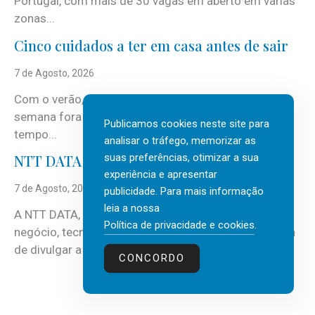
Portugal, com mais de 30 vagas em aberto em várias
zonas...
Cinco cuidados a ter em casa antes de sair
7 de Agosto, 2026
Com o verão, chegam também as férias, os fins-de-
semana fora e os dias em que a casa fica mais
Publicamos cookies neste site para
tempo...
analisar o tráfego, memorizar as
suas preferências, otimizar a sua
NTT DATA Insurtech Global Outlook 2026
experiência e apresentar
7 de Agosto, 2026
publicidade. Para mais informação
leia a nossa
A NTT DATA, consultora global em serviços de
Política de privacidade e cookies
.
negócio, tecnologia e inteligência artificial (IA), acaba
de divulgar a mais recente...
CONCORDO