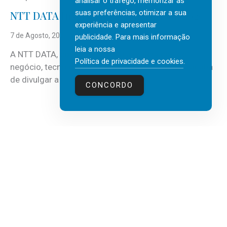
analisar o tráfego, memorizar as
suas preferências, otimizar a sua
NTT DATA Insurtech Global Outlook 2026
experiência e apresentar
7 de Agosto, 2026
publicidade. Para mais informação
leia a nossa
A NTT DATA, consultora global em serviços de
Política de privacidade e cookies
.
negócio, tecnologia e inteligência artificial (IA), acaba
de divulgar a mais recente...
CONCORDO