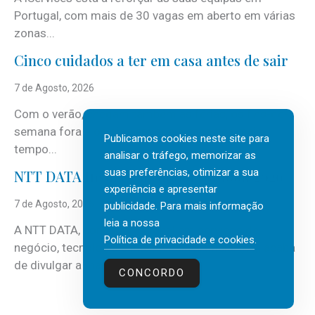
Portugal, com mais de 30 vagas em aberto em várias
zonas...
Cinco cuidados a ter em casa antes de sair
7 de Agosto, 2026
Com o verão, chegam também as férias, os fins-de-
semana fora e os dias em que a casa fica mais
Publicamos cookies neste site para
tempo...
analisar o tráfego, memorizar as
suas preferências, otimizar a sua
NTT DATA Insurtech Global Outlook 2026
experiência e apresentar
7 de Agosto, 2026
publicidade. Para mais informação
leia a nossa
A NTT DATA, consultora global em serviços de
Política de privacidade e cookies
.
negócio, tecnologia e inteligência artificial (IA), acaba
de divulgar a mais recente...
CONCORDO