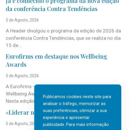
Já é conhecido o programa da nova edição
da conferência Contra Tendências
5 de Agosto, 2026
A Header divulgou o programa da edição de 2026 da
conferência Contra Tendências, que se realiza no dia
15 de...
Eurofirms em destaque nos Wellbeing
Awards
5 de Agosto, 2026
A Eurofirms – People first está de regresso aos
Wellbeing Awards, integrando o Top Wellbeing 2026.
Publicamos cookies neste site para
Nesta edição, a multinacional...
analisar o tráfego, memorizar as
suas preferências, otimizar a sua
«Liderar não é um talento místico.»
experiência e apresentar
5 de Agosto, 2026
publicidade. Para mais informação