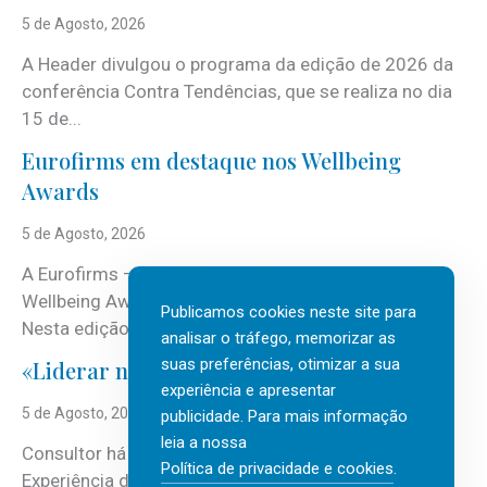
5 de Agosto, 2026
A Header divulgou o programa da edição de 2026 da
conferência Contra Tendências, que se realiza no dia
15 de...
Eurofirms em destaque nos Wellbeing
Awards
5 de Agosto, 2026
A Eurofirms – People first está de regresso aos
Wellbeing Awards, integrando o Top Wellbeing 2026.
Publicamos cookies neste site para
Nesta edição, a multinacional...
analisar o tráfego, memorizar as
suas preferências, otimizar a sua
«Liderar não é um talento místico.»
experiência e apresentar
5 de Agosto, 2026
publicidade. Para mais informação
leia a nossa
Consultor há mais de três décadas nas áreas de
Política de privacidade e cookies
.
Experiência do Cliente, Vendas e Liderança, Manuel