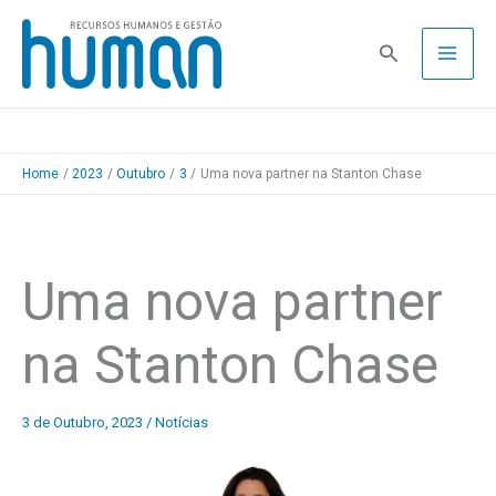
Skip
to
Pesquisa
content
Home
2023
Outubro
3
Uma nova partner na Stanton Chase
Uma nova partner
na Stanton Chase
3 de Outubro, 2023
/
Notícias