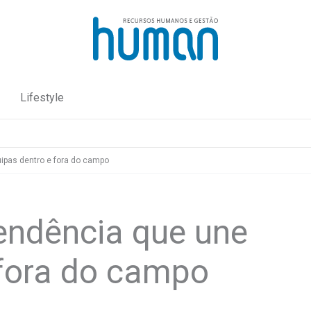
Lifestyle
ipas dentro e fora do campo
tendência que une
 fora do campo