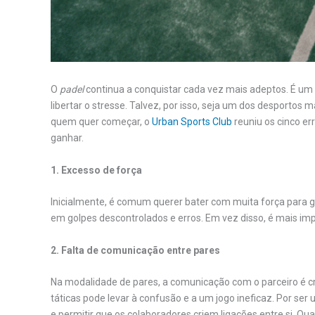
O
padel
continua a conquistar cada vez mais adeptos. É um d
libertar o stresse. Talvez, por isso, seja um dos desportos
quem quer começar, o
Urban Sports Club
reuniu os cinco er
ganhar.
1. Excesso de força
Inicialmente, é comum querer bater com muita força para g
em golpes descontrolados e erros. Em vez disso, é mais imp
2. Falta de comunicação entre pares
Na modalidade de pares, a comunicação com o parceiro é cr
táticas pode levar à confusão e a um jogo ineficaz. Por ser
e permitir que os colaboradores criem ligações entre si. Qu