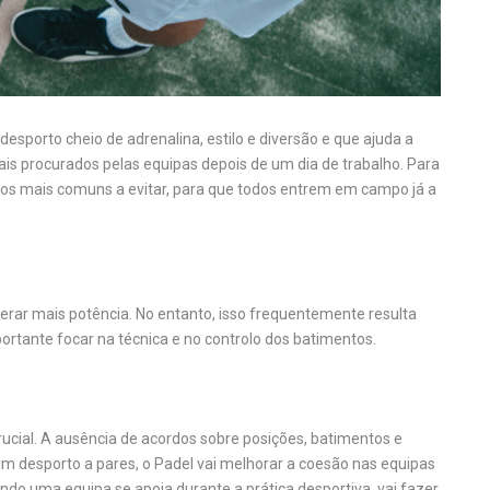
esporto cheio de adrenalina, estilo e diversão e que ajuda a
 mais procurados pelas equipas depois de um dia de trabalho. Para
ros mais comuns a evitar, para que todos entrem em campo já a
erar mais potência. No entanto, isso frequentemente resulta
ortante focar na técnica e no controlo dos batimentos.
ucial. A ausência de acordos sobre posições, batimentos e
 um desporto a pares, o Padel vai melhorar a coesão nas equipas
ando uma equipa se apoia durante a prática desportiva, vai fazer