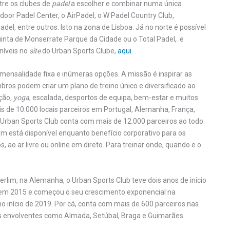
re os clubes de
padel
a escolher e combinar numa única
door Padel Center, o AirPadel, o W Padel Country Club,
del, entre outros. Isto na zona de Lisboa. Já no norte é possível
inta de Monserrate Parque da Cidade ou o Total Padel, e
oníveis no
site
do Urban Sports Clube,
aqui
.
mensalidade fixa e inúmeras opções. A missão é inspirar as
ros podem criar um plano de treino único e diversificado ao
ção
, yoga
, escalada, desportos de equipa, bem-estar e muitos
s de 10.000 locais parceiros em Portugal, Alemanha, França,
 Urban Sports Club conta com mais de 12.000 parceiros ao todo.
ém está disponível enquanto benefício corporativo para os
 ao ar livre ou online em direto. Para treinar onde, quando e o
lim, na Alemanha, o Urban Sports Club teve dois anos de início
 em 2015 e começou o seu crescimento exponencial na
 início de 2019. Por cá, conta com mais de 600 parceiros nas
es envolventes como Almada, Setúbal, Braga e Guimarães.