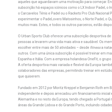
aqueles que aguardavam uma motivação para começar. Ent
subscrição há espaços icónicos como o LX Indoor Padel, o In
o Carcavelos Ténis e Padel ou o Rackets Pro Club Nacional Pa
experimentar o PadeLovers Matosinhos, o Norte Padel, o Qu
muitos mais. Estes, e todos os outros parceiros, estão disp
O Urban Sports Club oferece uma subscrição desportiva de 
pessoas a levarem uma vida mais ativa e saudável. Os memb
escolher entre mais de 50 atividades – desde
fitness
a nata
outros. Com uma única subscrição é possível treinar em mai
Espanha e Itália. Com a empresa holandesa OneFit, o grupo
A oferta desportiva mais variada e flexível da Europa tamb
colaboradores das empresas, permitindo treinar em estúdios,
que quiserem.
Fundado em 2012 por Moritz Kreppel e Benjamin Roth em Ber
independente e depois arrecadou um financiamento inicial
Alemanha e no resto da Europa, tendo chegado a Portugal no
áreas da Grande Lisboa e do Grande Porto, incluindo cidad