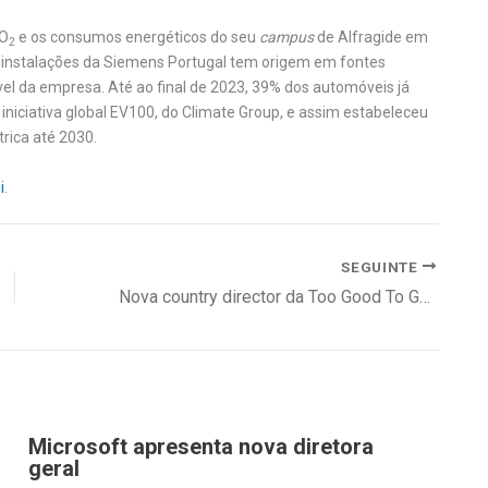
CO
e os consumos energéticos do seu
campus
de Alfragide em
2
instalações da Siemens Portugal tem origem em fontes
vel da empresa. Até ao final de 2023, 39% dos automóveis já
 iniciativa global EV100, do Climate Group, e assim estabeleceu
trica até 2030.
i
.
SEGUINTE
Nova country director da Too Good To Go em Portugal
Microsoft apresenta nova diretora
geral