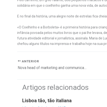
Pelo caminho, um grilo falante, dois pequenos macacos e 
solidária em que o coelhinho ganha uma nova vida, de autoc
E no final da história, uma alegre noite de estrelas fica chei
«O Coelhinho e a Borboleta» é a primeira história para cria
infância povoada pelos muitos livros que o pai lhe levava, d
futura atividade editorial e jornalística, assinala. Maria de
chefiou alguns títulos na imprensa e trabalha hoje na sua 
ANTERIOR
Nova head of marketing and communications na Mercer Portugal
Artigos relacionados
Lisboa tão, tão italiana