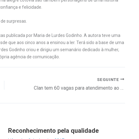
uma alegre cotovia são também personagens de uma história
onfiança e felicidade.
a de surpresas.
nças publicada por Maria de Lurdes Godinho. A autora teve uma
esde que aos cinco anos a ensinou a ler. Terá sido a base de uma
 Lurdes Godinho criou e dirigiu um semanário dedicado à mulher,
própria agência de comunicação.
SEGUINTE
Clan tem 60 vagas para atendimento ao cliente
Reconhecimento pela qualidade