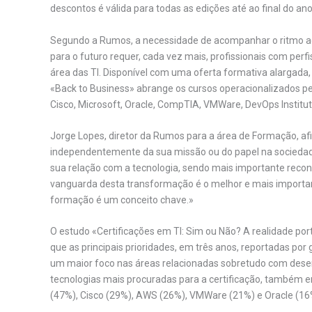
descontos é válida para todas as edições até ao final do ano
Segundo a Rumos, a necessidade de acompanhar o ritmo ace
para o futuro requer, cada vez mais, profissionais com per
área das TI. Disponível com uma oferta formativa alargada
«Back to Business» abrange os cursos operacionalizados p
Cisco, Microsoft, Oracle, CompTIA, VMWare, DevOps Institute
Jorge Lopes, diretor da Rumos para a área de Formação, afi
independentemente da sua missão ou do papel na sociedade
sua relação com a tecnologia, sendo mais importante reconh
vanguarda desta transformação é o melhor e mais importan
formação é um conceito chave.»
O estudo «Certificações em TI: Sim ou Não? A realidade po
que as principais prioridades, em três anos, reportadas p
um maior foco nas áreas relacionadas sobretudo com desenv
tecnologias mais procuradas para a certificação, também em
(47%), Cisco (29%), AWS (26%), VMWare (21%) e Oracle (16