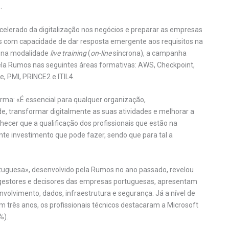
.
lerado da digitalização nos negócios e preparar as empresas
fis com capacidade de dar resposta emergente aos requisitos na
, na modalidade
live training
(
on-line
síncrona), a campanha
ela Rumos nas seguintes áreas formativas: AWS, Checkpoint,
, PMI, PRINCE2 e ITIL4.
rma: «É essencial para qualquer organização,
, transformar digitalmente as suas atividades e melhorar a
ecer que a qualificação dos profissionais que estão na
te investimento que pode fazer, sendo que para tal a
rtuguesa», desenvolvido pela Rumos no ano passado, revelou
or gestores e decisores das empresas portuguesas, apresentam
olvimento, dados, infraestrutura e segurança. Já a nível de
 três anos, os profissionais técnicos destacaram a Microsoft
%).