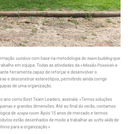
formação
outdoor
com base na metodologia de
team building
que
rabalho em equipa. Todas as atividades da «
Missão Possível»
e
nte ferramenta capaz de reforçar e desenvolver o
as e desconstruir estereótipos, permitindo ainda corrigir
equipas de uma organização.
 do ano como Best Team Leaders, assinala: «Temos soluções
uenas e grandes dimensões. Até ao final do verão, contamos
lógica de
scape room
. Após 15 anos de mercado e termos
odutos estão desenhados de modo a trabalhar as
softs skills
de
itivos para a organização.»