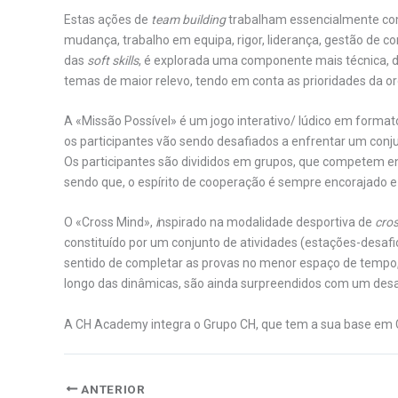
Estas ações de
team building
trabalham essencialmente com
mudança, trabalho em equipa, rigor, liderança, gestão de co
das
soft skills
, é explorada uma componente mais técnica, 
temas de maior relevo, tendo em conta as prioridades da o
A «Missão Possível» é um jogo interativo/ lúdico em formato
os participantes vão sendo desafiados a enfrentar um conju
Os participantes são divididos em grupos, que competem ent
sendo que, o espírito de cooperação é sempre encorajado e
O «Cross Mind»,
i
nspirado na modalidade desportiva de
cros
constituído por um conjunto de atividades (estações-desaf
sentido de completar as provas no menor espaço de tempo,
longo das dinâmicas, são ainda surpreendidos com um desaf
A CH Academy integra o Grupo CH, que tem a sua base em 
ANTERIOR