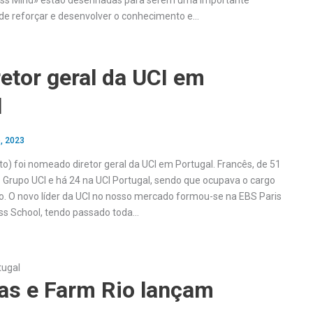
ross Mind» estão desenhadas para serem uma importante
de reforçar e desenvolver o conhecimento e…
etor geral da UCI em
l
, 2023
to) foi nomeado diretor geral da UCI em Portugal. Francês, de 51
o Grupo UCI e há 24 na UCI Portugal, sendo que ocupava o cargo
iro. O novo líder da UCI no nosso mercado formou-se na EBS Paris
ss School, tendo passado toda…
tugal
as e Farm Rio lançam