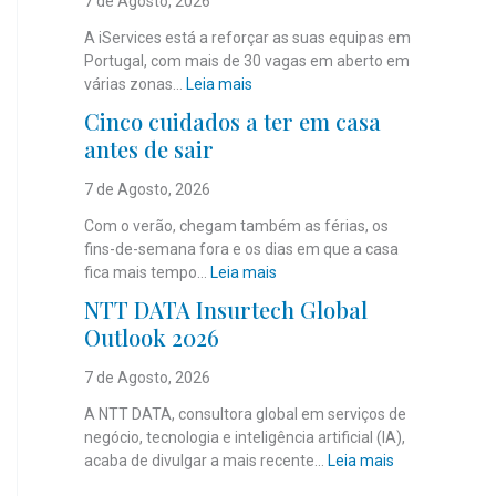
7 de Agosto, 2026
A iServices está a reforçar as suas equipas em
Portugal, com mais de 30 vagas em aberto em
:
várias zonas…
Leia mais
i
Cinco cuidados a ter em casa
S
antes de sair
e
r
7 de Agosto, 2026
v
i
Com o verão, chegam também as férias, os
c
fins-de-semana fora e os dias em que a casa
e
:
fica mais tempo…
Leia mais
s
C
NTT DATA Insurtech Global
c
i
Outlook 2026
o
n
m
c
7 de Agosto, 2026
m
o
a
c
A NTT DATA, consultora global em serviços de
i
u
negócio, tecnologia e inteligência artificial (IA),
s
i
:
acaba de divulgar a mais recente…
Leia mais
d
d
N