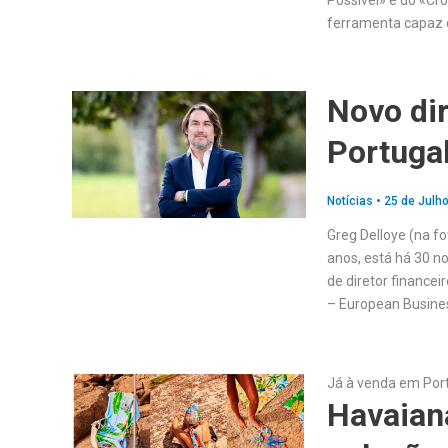
Possível» e do «C
ferramenta capaz 
Novo dir
Portuga
Notícias
•
25 de Julho
Greg Delloye (na fo
anos, está há 30 n
de diretor finance
– European Busine
Já à venda em Por
Havaian