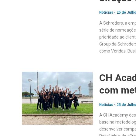
Notícias
•
25 de Julho
A Schroders, a emp
série de nomeações
prioridade ao clie
Group da Schroders
como Vendas, Busi
CH Acad
com met
Notícias
•
25 de Julho
A CH Academy dese
base na metodologi
desenvolver compet