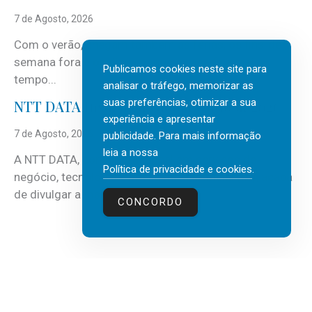
7 de Agosto, 2026
Com o verão, chegam também as férias, os fins-de-
semana fora e os dias em que a casa fica mais
Publicamos cookies neste site para
tempo...
analisar o tráfego, memorizar as
suas preferências, otimizar a sua
NTT DATA Insurtech Global Outlook 2026
experiência e apresentar
7 de Agosto, 2026
publicidade. Para mais informação
leia a nossa
A NTT DATA, consultora global em serviços de
Política de privacidade e cookies
.
negócio, tecnologia e inteligência artificial (IA), acaba
de divulgar a mais recente...
CONCORDO