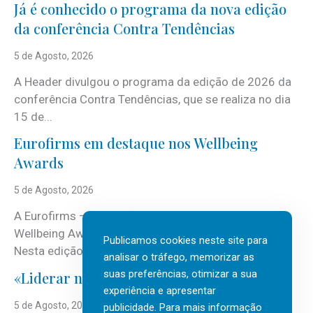
Já é conhecido o programa da nova edição
da conferência Contra Tendências
5 de Agosto, 2026
A Header divulgou o programa da edição de 2026 da
conferência Contra Tendências, que se realiza no dia
15 de...
Eurofirms em destaque nos Wellbeing
Awards
5 de Agosto, 2026
A Eurofirms – People first está de regresso aos
Wellbeing Awards, integrando o Top Wellbeing 2026.
Publicamos cookies neste site para
Nesta edição, a multinacional...
analisar o tráfego, memorizar as
suas preferências, otimizar a sua
«Liderar não é um talento místico.»
experiência e apresentar
5 de Agosto, 2026
publicidade. Para mais informação