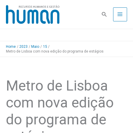
Skip
to
Pesquisa
content
Home
2023
Maio
15
Metro de Lisboa com nova edição do programa de estágios
Metro de Lisboa
com nova edição
do programa de