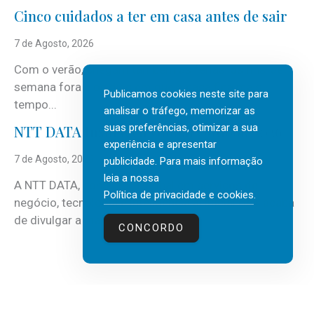
Cinco cuidados a ter em casa antes de sair
7 de Agosto, 2026
Com o verão, chegam também as férias, os fins-de-
semana fora e os dias em que a casa fica mais
Publicamos cookies neste site para
tempo...
analisar o tráfego, memorizar as
suas preferências, otimizar a sua
NTT DATA Insurtech Global Outlook 2026
experiência e apresentar
7 de Agosto, 2026
publicidade. Para mais informação
leia a nossa
A NTT DATA, consultora global em serviços de
Política de privacidade e cookies
.
negócio, tecnologia e inteligência artificial (IA), acaba
de divulgar a mais recente...
CONCORDO