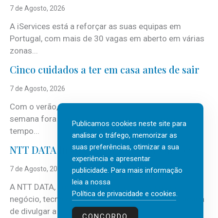
7 de Agosto, 2026
A iServices está a reforçar as suas equipas em
Portugal, com mais de 30 vagas em aberto em várias
zonas...
Cinco cuidados a ter em casa antes de sair
7 de Agosto, 2026
Com o verão, chegam também as férias, os fins-de-
semana fora e os dias em que a casa fica mais
Publicamos cookies neste site para
tempo...
analisar o tráfego, memorizar as
suas preferências, otimizar a sua
NTT DATA Insurtech Global Outlook 2026
experiência e apresentar
7 de Agosto, 2026
publicidade. Para mais informação
leia a nossa
A NTT DATA, consultora global em serviços de
Política de privacidade e cookies
.
negócio, tecnologia e inteligência artificial (IA), acaba
de divulgar a mais recente...
CONCORDO