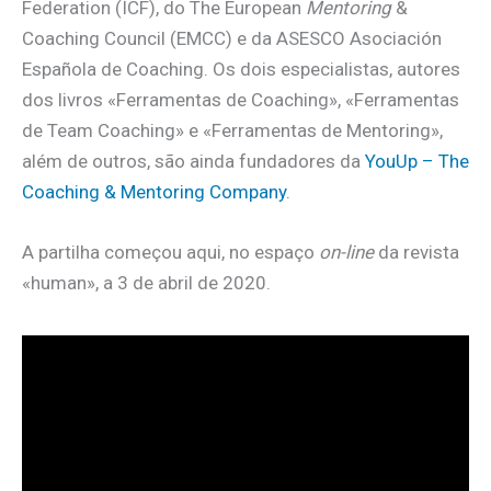
Federation (ICF), do The European
Mentoring
&
Coaching Council (EMCC) e da ASESCO Asociación
Española de Coaching. Os dois especialistas, autores
dos livros «Ferramentas de Coaching», «Ferramentas
de Team Coaching» e «Ferramentas de Mentoring»,
além de outros, são ainda fundadores da
YouUp – The
Coaching & Mentoring Company
.
A partilha começou aqui, no espaço
on-line
da revista
«human», a 3 de abril de 2020.