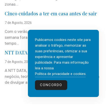
zonas...
Cinco cuidados a ter em casa antes de sair
7 de Agosto, 2026
Com o verão, chegam também as férias, os fins-de-
semana fora e os dias em que a casa fica mais
Publicamos cookies neste site para
tempo...
analisar o tráfego, memorizar as
suas preferências, otimizar a sua
NTT DATA Insurtech Global Outlook 2026
experiência e apresentar
7 de Agosto, 2026
publicidade. Para mais informação
leia a nossa
A NTT DATA, consultora global em serviços de
Política de privacidade e cookies
.
negócio, tecnologia e inteligência artificial (IA), acaba
de divulgar a mais recente...
CONCORDO