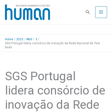
Skip
to
Pesquisa
content
Home
2023
Abril
3
SGS Portugal lidera consórcio de inovação da Rede Nacional de Test
Beds
SGS Portugal
lidera consórcio de
inovação da Rede