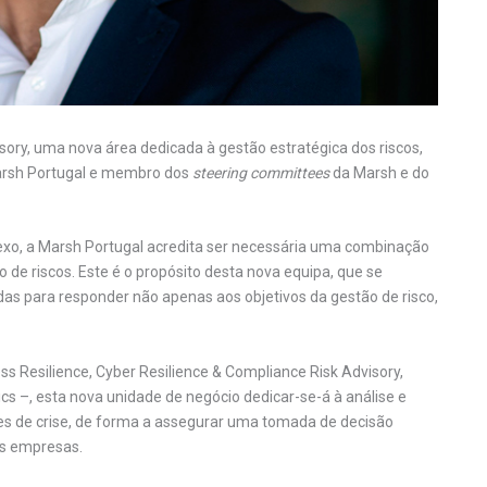
sory, uma nova área dedicada à gestão estratégica dos riscos,
rsh Portugal e membro dos
steering committees
da Marsh e do
xo, a Marsh Portugal acredita ser necessária uma combinação
 de riscos. Este é o propósito desta nova equipa, que se
as para responder não apenas aos objetivos da gestão de risco,
ss Resilience, Cyber Resilience & Compliance Risk Advisory,
ics –, esta nova unidade de negócio dedicar-se-á à análise e
ções de crise, de forma a assegurar uma tomada de decisão
s empresas.