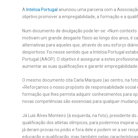
A
Intelcia Portugal
anunciou uma parceria com a Associação
objetivo promover a empregabilidade, a formação e a qualif
Num documento de divulgação pode ler-se: «Num contexto e
motivam um grande desgaste físico ao longo dos anos, é ca
alternativas para aqueles que, através do seu esforço diári
desportivos. Foi nesse sentido que a Intelcia Portugal est
Portugal (AAOP). O objetivo é assegurar a estes profissio
aumentar as suas qualificações e garantir empregabilidade
O mesmo documento cita Carla Marques (ao centro, na fot
«Reforçamos o nosso propósito de responsabilidade social 
formação que lhes permita adquirir conhecimentos para opo
novas competências são essenciais para qualquer mudança d
Já Luís Alves Monteiro (à esquerda, na foto), presidente do
qualificação dos atletas olímpicos, para podermos inspirar 
já deram provas no pódio e fora dele e podem vir a ser re
educação e qualificação, mas também pelas características