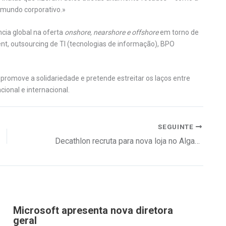
 mundo corporativo.»
ncia global na oferta
onshore, nearshore e offshore
em torno de
t, outsourcing de TI (tecnologias de informação), BPO
omove a solidariedade e pretende estreitar os laços entre
cional e internacional.
SEGUINTE
Decathlon recruta para nova loja no Algarve, em Albufeira
Microsoft apresenta nova diretora
geral