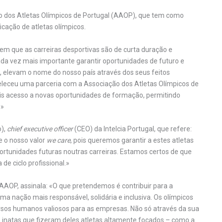
 dos Atletas Olímpicos de Portugal (AAOP), que tem como
icação de atletas olímpicos.
m que as carreiras desportivas são de curta duração e
da vez mais importante garantir oportunidades de futuro e
o, elevam o nome do nosso país através dos seus feitos
abeleceu uma parceria com a Associação dos Atletas Olímpicos de
nais acesso a novas oportunidades de formação, permitindo
.»
o),
chief executive officer
(CEO) da Intelcia Portugal, que refere:
e o nosso valor
we care
, pois queremos garantir a estes atletas
rtunidades futuras noutras carreiras. Estamos certos de que
e ciclo profissional.»
 AAOP, assinala: «O que pretendemos é contribuir para a
uma nação mais responsável, solidária e inclusiva. Os olímpicos
cursos humanos valiosos para as empresas. Não só através da sua
 inatas que fizeram deles atletas altamente focados – como a