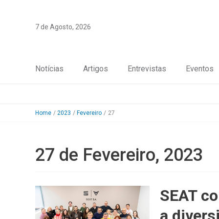
Skip
to
7 de Agosto, 2026
content
Notícias
Artigos
Entrevistas
Eventos
Home
2023
Fevereiro
27
27 de Fevereiro, 2023
SEAT co
a divers