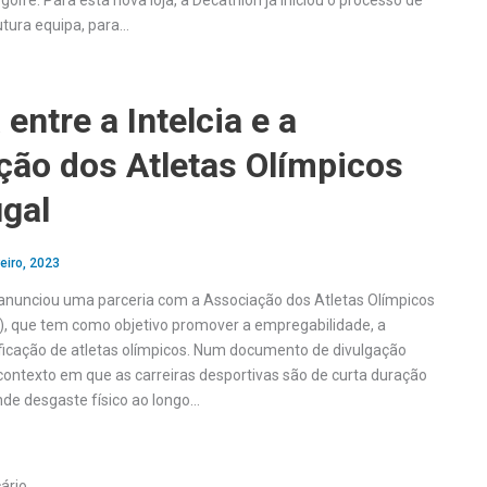
 golfe. Para esta nova loja, a Decathlon já iniciou o processo de
tura equipa, para…
 entre a Intelcia e a
ção dos Atletas Olímpicos
ugal
eiro, 2023
l anunciou uma parceria com a Associação dos Atletas Olímpicos
, que tem como objetivo promover a empregabilidade, a
ficação de atletas olímpicos. Num documento de divulgação
contexto em que as carreiras desportivas são de curta duração
de desgaste físico ao longo…
cário