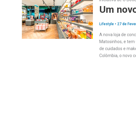
Um novo 
Lifestyle
•
27 de Feve
A nova loja de con
Matosinhos, e tem 
de cuidados e make
Colômbia, o novo co