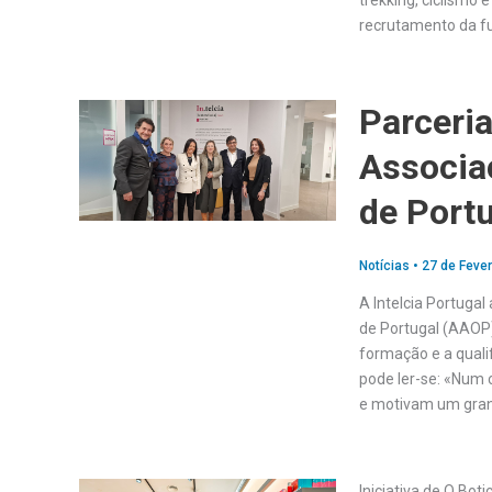
trekking, ciclismo e
recrutamento da fu
Parceria
Associa
de Port
Notícias
•
27 de Fever
A Intelcia Portuga
de Portugal (AAOP)
formação e a quali
pode ler-se: «Num 
e motivam um gran
Iniciativa de O Boti