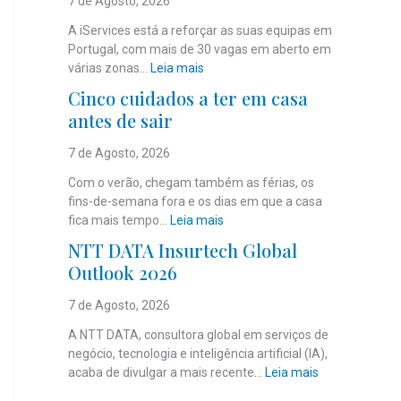
7 de Agosto, 2026
A iServices está a reforçar as suas equipas em
Portugal, com mais de 30 vagas em aberto em
:
várias zonas…
Leia mais
i
Cinco cuidados a ter em casa
S
antes de sair
e
r
7 de Agosto, 2026
v
i
Com o verão, chegam também as férias, os
c
fins-de-semana fora e os dias em que a casa
e
:
fica mais tempo…
Leia mais
s
C
NTT DATA Insurtech Global
c
i
Outlook 2026
o
n
m
c
7 de Agosto, 2026
m
o
a
c
A NTT DATA, consultora global em serviços de
i
u
negócio, tecnologia e inteligência artificial (IA),
s
i
:
acaba de divulgar a mais recente…
Leia mais
d
d
N