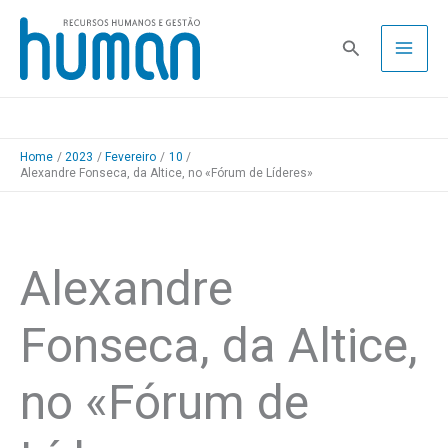
Skip
to
Pesquisa
content
Home
2023
Fevereiro
10
Alexandre Fonseca, da Altice, no «Fórum de Líderes»
Alexandre
Fonseca, da Altice,
no «Fórum de