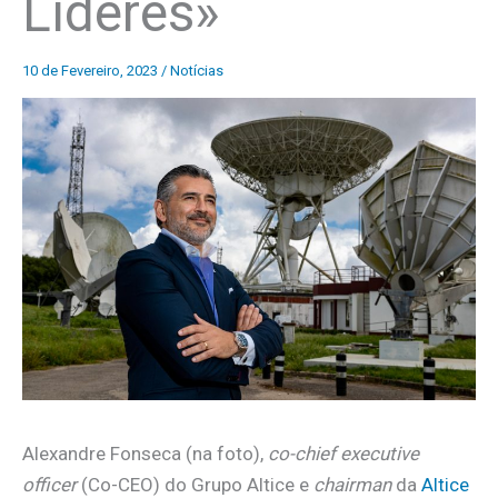
Líderes»
10 de Fevereiro, 2023
/
Notícias
Alexandre Fonseca (na foto),
co-chief executive
officer
(Co-CEO) do Grupo Altice e
chairman
da
Altice