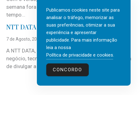
semana fora e os dias em que a casa fica mais
Publicamos cookies neste site para
tempo...
analisar o tráfego, memorizar as
suas preferências, otimizar a sua
NTT DATA Insurtech Global Outlook 2026
experiência e apresentar
7 de Agosto, 2026
publicidade. Para mais informação
leia a nossa
A NTT DATA, consultora global em serviços de
Política de privacidade e cookies
.
negócio, tecnologia e inteligência artificial (IA), acaba
de divulgar a mais recente...
CONCORDO