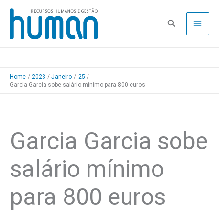
Skip
to
Pesquisa
content
Home
2023
Janeiro
25
Garcia Garcia sobe salário mínimo para 800 euros
Garcia Garcia sobe
salário mínimo
para 800 euros