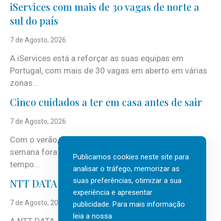
iServices com mais de 30 vagas de norte a
sul do país
7 de Agosto, 2026
A iServices está a reforçar as suas equipas em
Portugal, com mais de 30 vagas em aberto em várias
zonas...
Cinco cuidados a ter em casa antes de sair
7 de Agosto, 2026
Com o verão, chegam também as férias, os fins-de-
semana fora e os dias em que a casa fica mais
Publicamos cookies neste site para
tempo...
analisar o tráfego, memorizar as
suas preferências, otimizar a sua
NTT DATA Insurtech Global Outlook 2026
experiência e apresentar
7 de Agosto, 2026
publicidade. Para mais informação
leia a nossa
A NTT DATA, consultora global em serviços de