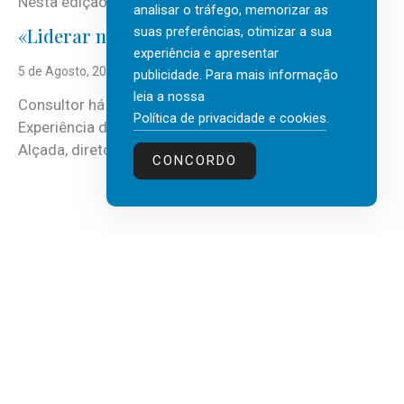
Nesta edição, a multinacional...
analisar o tráfego, memorizar as
suas preferências, otimizar a sua
«Liderar não é um talento místico.»
experiência e apresentar
5 de Agosto, 2026
publicidade. Para mais informação
leia a nossa
Consultor há mais de três décadas nas áreas de
Política de privacidade e cookies
.
Experiência do Cliente, Vendas e Liderança, Manuel
Alçada, diretor executivo da...
CONCORDO