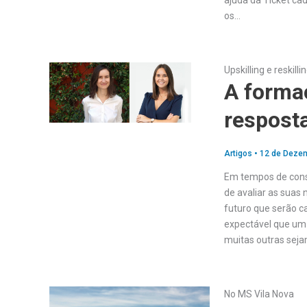
ajuda da Ticket c
os…
Upskilling e reskilli
A forma
resposta
Artigos
•
12 de Dezem
Em tempos de cons
de avaliar as suas
futuro que serão c
expectável que um 
muitas outras seja
No MS Vila Nova