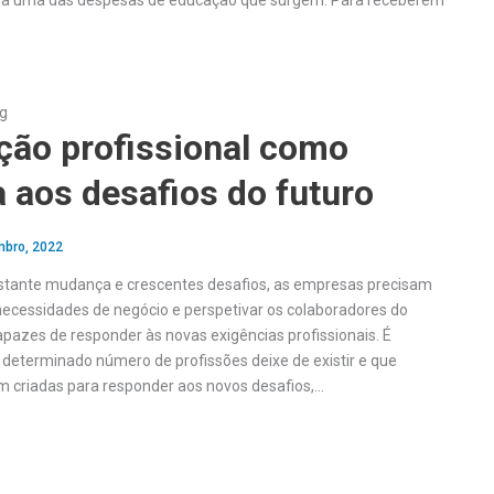
ada uma das despesas de educação que surgem. Para receberem
ng
ção profissional como
 aos desafios do futuro
bro, 2022
tante mudança e crescentes desafios, as empresas precisam
 necessidades de negócio e perspetivar os colaboradores do
apazes de responder às novas exigências profissionais. É
determinado número de profissões deixe de existir e que
m criadas para responder aos novos desafios,…