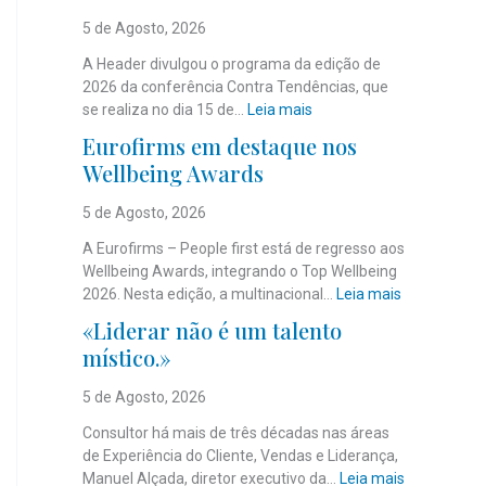
5 de Agosto, 2026
A Header divulgou o programa da edição de
2026 da conferência Contra Tendências, que
:
se realiza no dia 15 de…
Leia mais
J
Eurofirms em destaque nos
á
Wellbeing Awards
é
c
5 de Agosto, 2026
o
n
A Eurofirms – People first está de regresso aos
h
Wellbeing Awards, integrando o Top Wellbeing
e
:
2026. Nesta edição, a multinacional…
Leia mais
c
E
«Liderar não é um talento
i
u
místico.»
d
r
o
o
5 de Agosto, 2026
o
f
p
i
Consultor há mais de três décadas nas áreas
r
r
de Experiência do Cliente, Vendas e Liderança,
o
m
:
Manuel Alçada, diretor executivo da…
Leia mais